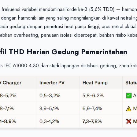
 frekuensi variabel mendominasi orde ke-3 (5,6% TDD) — harmonik 
engan harmonik lain yang saling menghilangkan di kawat netral tiga
Pada gedung dengan penetrasi heat pump tinggi, arus netral aktual 
kan overheating, penuaan isolasi dipercepat, bahkan risiko kebak
ofil THD Harian Gedung Pemerintahan
is IEC 61000-4-30 dan studi lapangan distribusi gedung, zona kriti