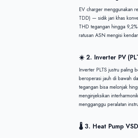
EV charger menggunakan rec
TDD) — sidik jari khas konv
THD tegangan hingga 9,2% —
☀️ 2. Inverter PV (P
Inverter PLTS justru paling 
beroperasi jauh di bawah da
tegangan bisa melonjak hing
menginjeksikan interharmonik
mengganggu peralatan instru
🌡️ 3. Heat Pump VS