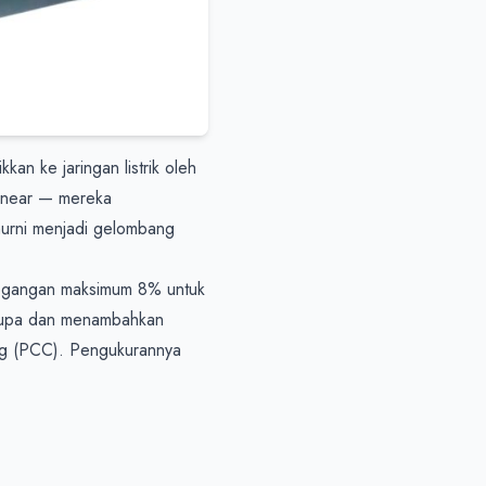
n ke jaringan listrik oleh 
inear — mereka 
urni menjadi gelombang 
egangan maksimum 8% untuk 
rupa dan menambahkan 
ung (PCC). Pengukurannya 