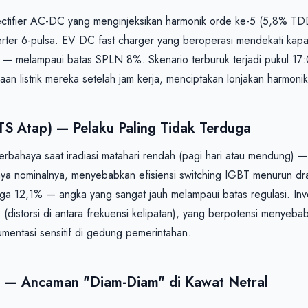
tifier AC-DC yang menginjeksikan harmonik orde ke-5 (5,8% TDD
erter 6-pulsa. EV DC fast charger yang beroperasi mendekati kapa
 melampaui batas SPLN 8%. Skenario terburuk terjadi pukul 17
LTS Atap) — Pelaku Paling Tidak Terduga
berbahaya saat iradiasi matahari rendah (pagi hari atau mendung) — 
ya nominalnya, menyebabkan efisiensi switching IGBT menurun dras
ga 12,1% — angka yang sangat jauh melampaui batas regulasi. Inve
 (distorsi di antara frekuensi kelipatan), yang berpotensi menyebabk
mentasi sensitif di gedung pemerintahan.

D — Ancaman "Diam-Diam" di Kawat Netral