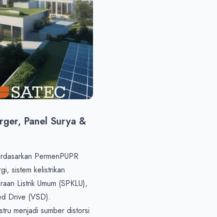
er, Panel Surya & 
erdasarkan PermenPUPR 
 sistem kelistrikan 
raan Listrik Umum (SPKLU), 
d Drive (VSD).

tru menjadi sumber distorsi 