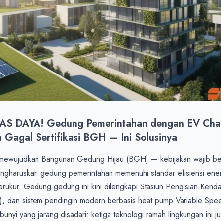
S DAYA! Gedung Pemerintahan dengan EV Charg
Gagal Sertifikasi BGH — Ini Solusinya
 mewujudkan Bangunan Gedung Hijau (BGH) — kebijakan wajib b
haruskan gedung pemerintahan memenuhi standar efisiensi energi,
terukur. Gedung-gedung ini kini dilengkapi Stasiun Pengisian Kenda
), dan sistem pendingin modern berbasis heat pump Variable Spee
i yang jarang disadari: ketiga teknologi ramah lingkungan ini jus