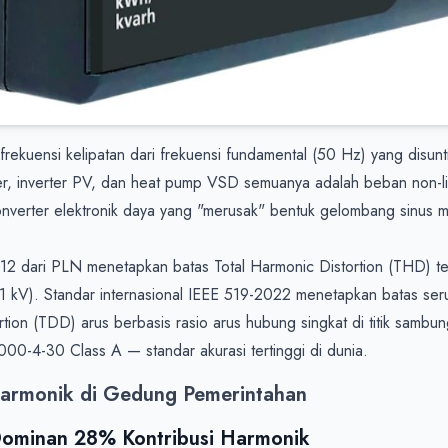
kuensi kelipatan dari frekuensi fundamental (50 Hz) yang disuntikka
er, inverter PV, dan heat pump VSD semuanya adalah beban non-l
nverter elektronik daya yang "merusak" bentuk gelombang sinus m
2 dari PLN menetapkan batas Total Harmonic Distortion (THD) t
≤1 kV). Standar internasional IEEE 519-2022 menetapkan batas se
rtion (TDD) arus berbasis rasio arus hubung singkat di titik samb
00-4-30 Class A — standar akurasi tertinggi di dunia.
Harmonik di Gedung Pemerintahan
Dominan 28% Kontribusi Harmonik