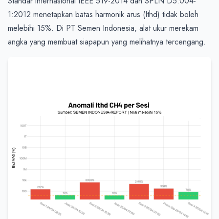
Standar internasional IEEE 519-2014 dan SPLN D5.004-
1:2012 menetapkan batas harmonik arus (Ithd) tidak boleh 
melebihi 15%. Di PT Semen Indonesia, alat ukur merekam 