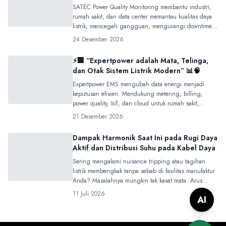
SATEC Power Quality Monitoring membantu industri,
rumah sakit, dan data center memantau kualitas daya
listrik, mencegah gangguan, mengurangi downtime,
dan meningkatkan keandalan sistem berbasis data.
24 Desember 2026
⚡🏢 “Expertpower adalah Mata, Telinga,
dan Otak Sistem Listrik Modern” 📊🧠
Expertpower EMS mengubah data energi menjadi
keputusan efisien. Mendukung metering, billing,
power quality, IoT, dan cloud untuk rumah sakit,
pabrik, mal, kampus, dan gedung modern.
21 Desember 2026
Dampak Harmonik Saat Ini pada Rugi Daya
Aktif dan Distribusi Suhu pada Kabel Daya
Sering mengalami nuisance tripping atau tagihan
listrik membengkak tanpa sebab di fasilitas manufaktur
Anda? Masalahnya mungkin tak kasat mata. Arus
harmonik dari peralatan elektronika modern secara
11 Juli 2026
AI
diam-diam memicu Skin Effect dan Proximity Effect
pada kabel daya—memaksa arus mengalir di
permukaan kabel, menciptakan panas ekstrem