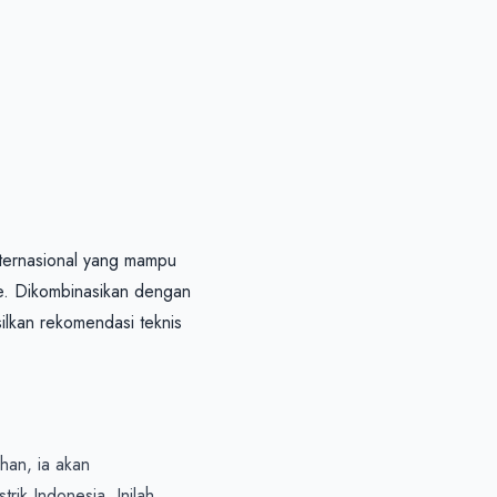
ernasional yang mampu 
e. Dikombinasikan dengan 
lkan rekomendasi teknis 
an, ia akan 
ik Indonesia. Inilah 