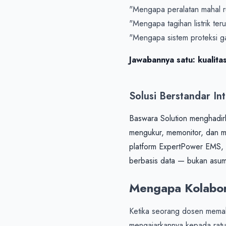
"Mengapa peralatan mahal ru
"Mengapa tagihan listrik ter
Jawabannya satu: kualitas
Solusi Berstandar In
Baswara Solution menghadir
mengukur, memonitor, dan me
platform ExpertPower EMS, d
berbasis data — bukan asum
Mengapa Kolabor
Ketika seorang dosen memah
mengajarkannya kepada ratusa