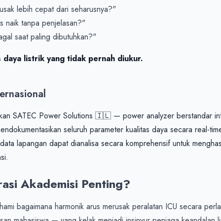
sak lebih cepat dari seharusnya?"

us naik tanpa penjelasan?"

 daya listrik yang tidak pernah diukur.
ternasional
kan SATEC Power Solutions 🇮🇱 — power analyzer berstandar int
ndokumentasikan seluruh parameter kualitas daya secara real-tim
ata lapangan dapat dianalisa secara komprehensif untuk menghasi
si.
asi Akademisi Penting?
ami bagaimana harmonik arus merusak peralatan ICU secara perlah
n mahasiswa — yang kelak menjadi insinyur penjaga keandalan listr